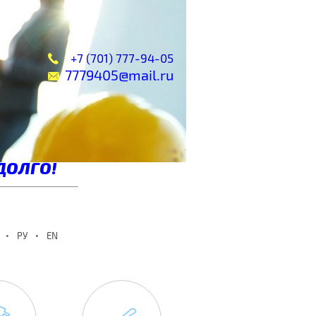
+7 (701) 777-94-05
7779405@mail.ru
ДОЛГО!
РУ
EN