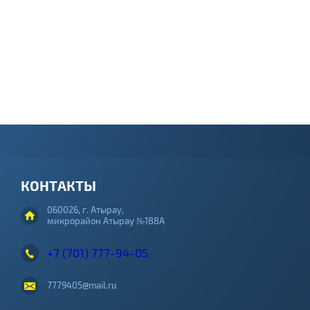
КОНТАКТЫ
060026, г. Атырау,
микрорайон Атырау №188А
+7 (701) 777-94-05
7779405@mail.ru